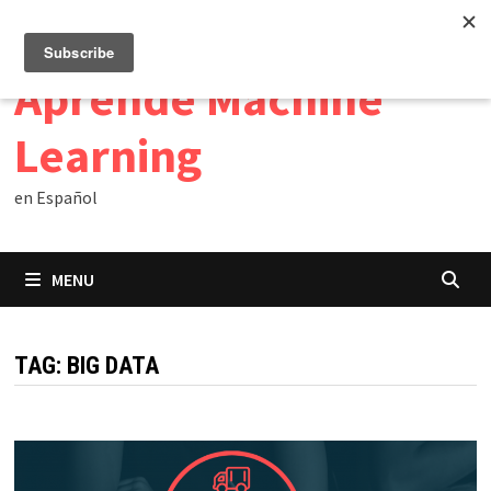
Skip
07/08/2026
to
content
Aprende Machine
Learning
en Español
MENU
TAG:
BIG DATA