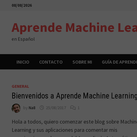
Skip
08/08/2026
to
content
Aprende Machine Lea
en Español
INICIO
CONTACTO
SOBRE MI
GUÍA DE APREND
GENERAL
Bienvenidos a Aprende Machine Learnin
by
Na8
25/08/2017
1
Hola a todos, quiero comenzar este blog sobre Machin
Learning y sus aplicaciones para comentar mis