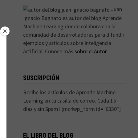
Juan
Ignacio Bagnato es autor del blog Aprende
Machine Learning donde colabora con la
comunidad de desarrolladores para difundir
ejemplos y artículos sobre Inteligencia
Artificial. Conoce más
sobre el Autor
SUSCRIPCIÓN
Recibe los artículos de Aprende Machine
Learning en tu casilla de correo. Cada 15
días y sin Spam! [mc4wp_form id="6330"]
EL LIBRO DEL BLOG