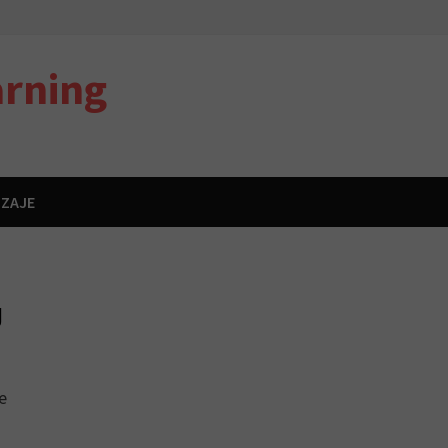
rning
IZAJE
g
e