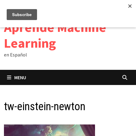
Skip
10/08/2026
to
content
Aprende Machine
Learning
en Español
MENU
tw-einstein-newton