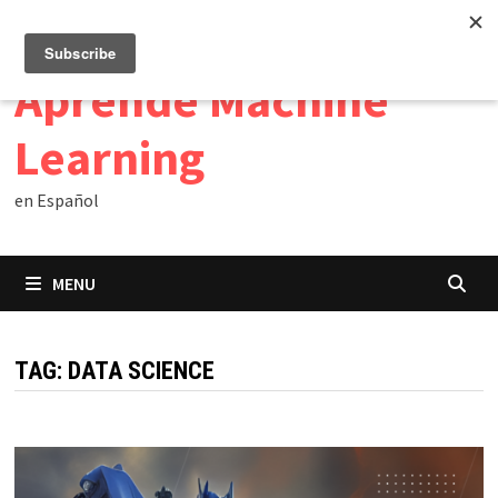
Skip
07/08/2026
to
content
Aprende Machine
Learning
en Español
MENU
TAG:
DATA SCIENCE