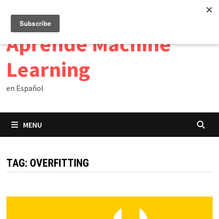
Skip
10/08/2026
to
content
Aprende Machine
Learning
en Español
MENU
TAG:
OVERFITTING