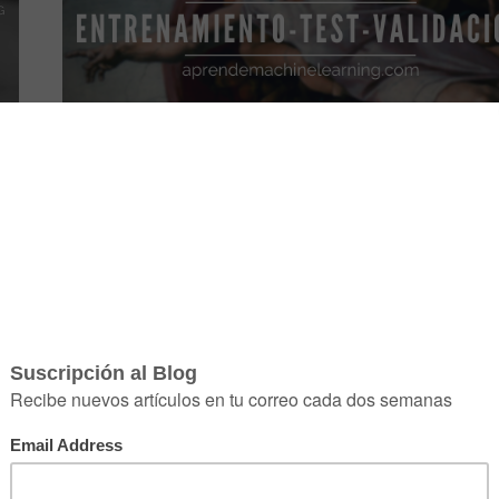
GENERAL
Sets de Entrenamiento, Test y Validaci
by
Na8
03/03/2020
7
ón
Vamos a comentar las diferencias entre los conjunt
s,
Entrenamiento, Validación y Test utilizados en Mach
Learning ya que suele haber bastante confusión en p
…
Comparte el artículo: