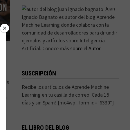
Juan
Ignacio Bagnato es autor del blog Aprende
Machine Learning donde colabora con la
comunidad de desarrolladores para difundir
ejemplos y artículos sobre Inteligencia
Artificial. Conoce más
sobre el Autor
ón
SUSCRIPCIÓN
os de
Recibe los artículos de Aprende Machine
ine
Learning en tu casilla de correo. Cada 15
ara
días y sin Spam! [mc4wp_form id="6330"]
EL LIBRO DEL BLOG