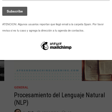
GENERAL
Procesamiento del Lenguaje Natural
(NLP)