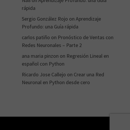
Na8
on
Aprendizaje Profundo: una Guía
rápida
Sergio González Rojo
on
Aprendizaje
Profundo: una Guía rápida
carlos patiño
on
Pronóstico de Ventas con
Redes Neuronales – Parte 2
ana maria pinzon
on
Regresión Lineal en
español con Python
Ricardo Jose Callejo
on
Crear una Red
Neuronal en Python desde cero