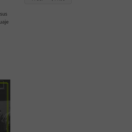
 sus
uaje