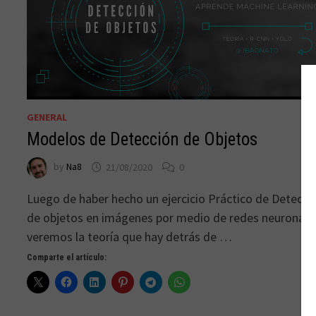
GENERAL
Modelos de Detección de Objetos
by
Na8
21/08/2020
0
Luego de haber hecho un ejercicio Práctico de Detecci
de objetos en imágenes por medio de redes neuronale
veremos la teoría que hay detrás de …
Comparte el artículo: