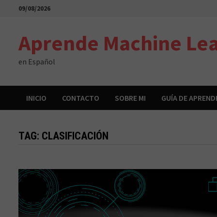
Skip
09/08/2026
to
content
Aprende Machine Lea
en Español
INICIO
CONTACTO
SOBRE MI
GUÍA DE APREND
TAG:
CLASIFICACIÓN